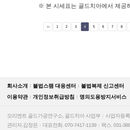
※ 본 시세표는 골드치아에서 제공
다음
맨끝
1
2
3
4
5
6
7
8
회사소개
불법스팸 대응센터
불법복제 신고센터
이용약관
개인정보취급방침
명의도용방지서비스
오리엔트 골드가공연구소, 골드치아 사업부
사업자등록번호
관리자.김정은
대표전화. 070-7417-1139
팩스. 031-388