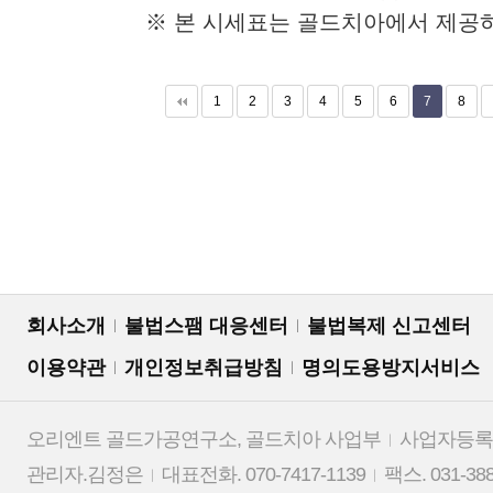
※ 본 시세표는 골드치아에서 제공
다음
맨끝
1
2
3
4
5
6
7
8
회사소개
불법스팸 대응센터
불법복제 신고센터
이용약관
개인정보취급방침
명의도용방지서비스
오리엔트 골드가공연구소, 골드치아 사업부
사업자등록번호
관리자.김정은
대표전화. 070-7417-1139
팩스. 031-388